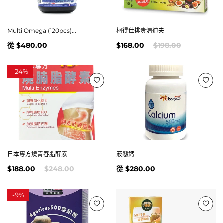
Multi Omega (120pcs)...
柯得仕排毒清道夫
從
$480.00
$168.00
$198.00
-
24%
日本專方燒青春脂酵素
液態鈣
$188.00
$248.00
從
$280.00
-
9%