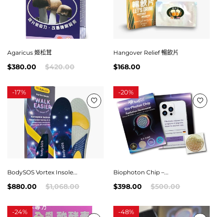
Agaricus 姬松茸
Hangover Relief 暢飲片
$380.00
$420.00
$168.00
-
17%
-
20%
BodySOS Vortex Insole...
Biophoton Chip –...
$880.00
$1,068.00
$398.00
$500.00
-
24%
-
48%